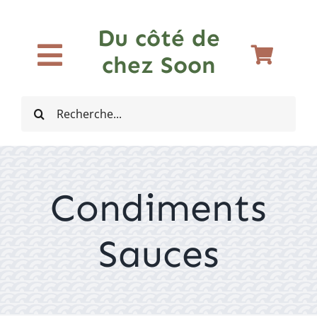
Passer
au
Du côté de
contenu
chez Soon
Toggle
Accueil
Navigation
Rechercher:
Bières
Condiments
Vins
Sauces
Spiritueux
Cidres et Softs