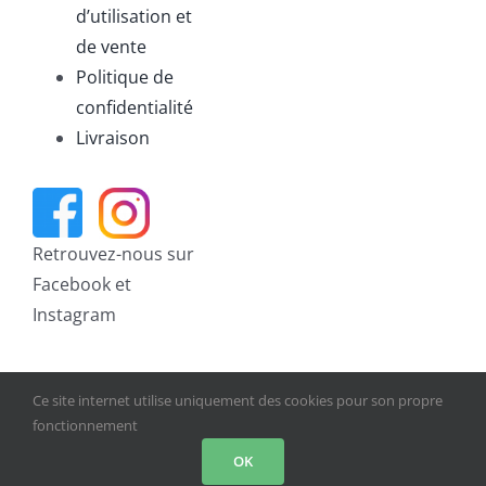
d’utilisation et
de vente
Politique de
confidentialité
Livraison
Retrouvez-nous sur
Facebook et
Instagram
Ce site internet utilise uniquement des cookies pour son propre
fonctionnement
© Copyright 2021 | Tous droits réservés | Réalisation par
OK
Glukose