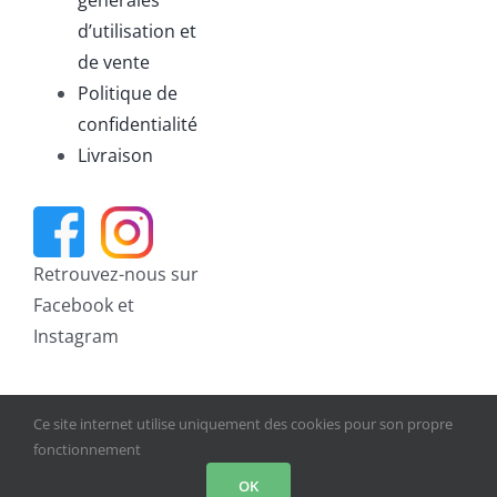
d’utilisation et
de vente
Politique de
confidentialité
Livraison
Retrouvez-nous sur
Facebook et
Instagram
Ce site internet utilise uniquement des cookies pour son propre
fonctionnement
© Copyright 2021 | Tous droits réservés | Réalisation par
OK
Glukose