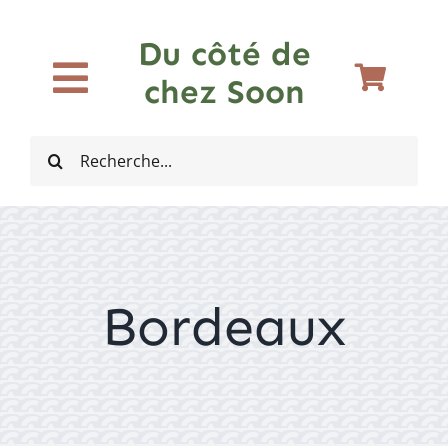
Passer
au
Du côté de
contenu
chez Soon
Toggle
Accueil
Navigation
Rechercher:
Bières
Vins
Bordeaux
Spiritueux
Cidres et Softs