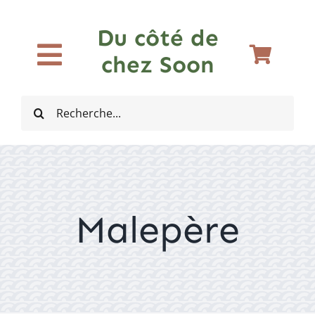
Passer
au
Du côté de
contenu
chez Soon
Toggle
Accueil
Navigation
Rechercher:
Bières
Vins
Malepère
Spiritueux
Cidres et Softs