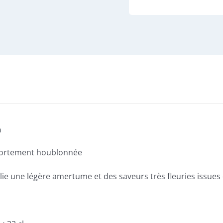
n
ortement houblonnée
allie une légère amertume et des saveurs très fleuries issue