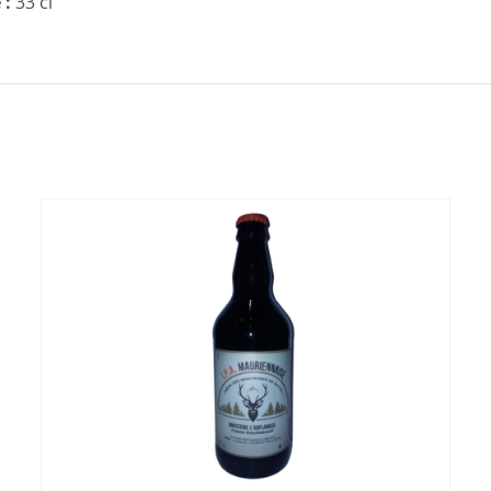
 :
33 cl