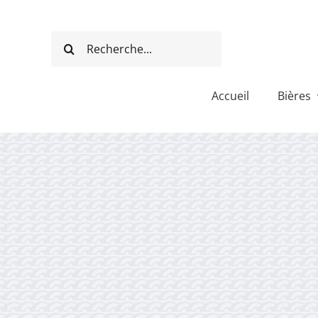
Passer
au
Rechercher:
contenu
Accueil
Bières