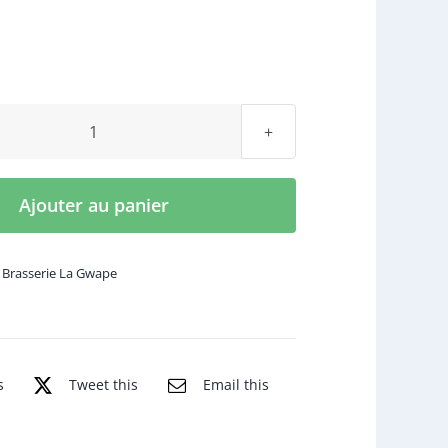
quantité
de
33
Ajouter au panier
cl
IPA
,
Brasserie La Gwape
s
Tweet this
Email this