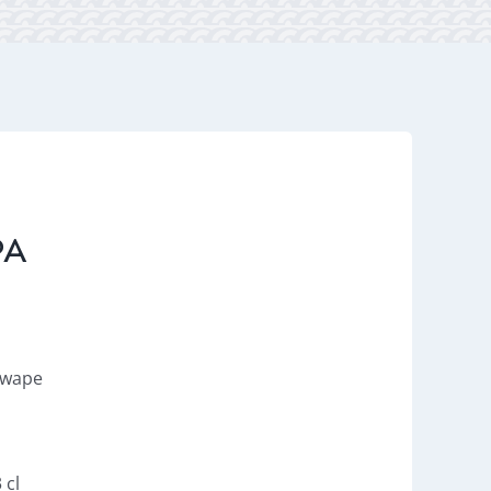
PA
Gwape
 cl