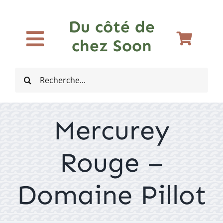
Passer
au
Du côté de
contenu
chez Soon
Toggle
Accueil
Navigation
Rechercher:
Bières
Mercurey
Vins
Rouge –
Spiritueux
Domaine Pillot
Cidres et Softs